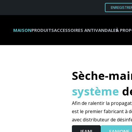
ENREGISTRE
MAISON
PRODUITS
ACCESSOIRES ANTIVANDALES
À PROP
Sèche-mai
système
de
Afin de ralentir la propag
est le premier fabricant à
avec distributeur de désinf
ISANI
SANIONE