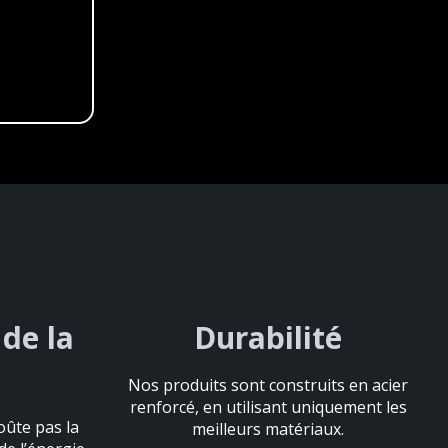
de la
de la
Durabilité
Durabilité
Nos produits sont construits en acier
Nos produits sont construits en acier
renforcé, en utilisant uniquement les
renforcé, en utilisant uniquement les
oûte pas la
oûte pas la
meilleurs matériaux.
meilleurs matériaux.