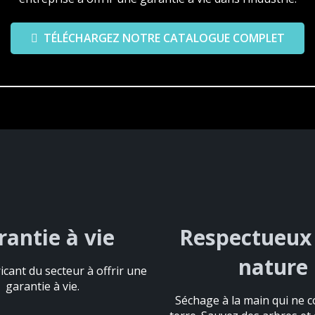
TÉLÉCHARGEZ NOTRE CATALOGUE COMPLET
rantie à vie
rantie à vie
Respectueux 
Respectueux 
nature
nature
icant du secteur à offrir une
icant du secteur à offrir une
garantie à vie.
garantie à vie.
Séchage à la main qui ne c
Séchage à la main qui ne c