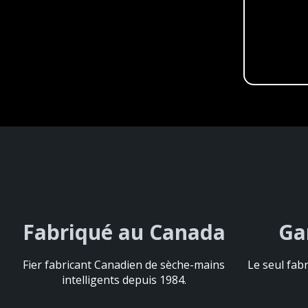
Fabriqué au Canada
Fabriqué au Canada
Ga
Ga
Fier fabricant Canadien de sèche-mains
Fier fabricant Canadien de sèche-mains
Le seul fabr
Le seul fabr
intelligents depuis 1984.
intelligents depuis 1984.