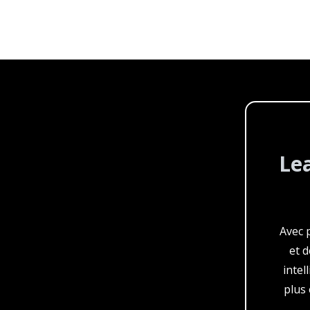
Le
Avec p
et 
intel
plus 