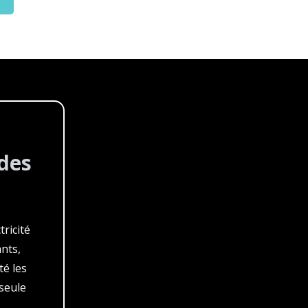
des
tricité
nts,
té les
 seule