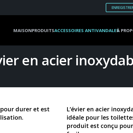
ENREGISTRE
MAISON
PRODUITS
ACCESSOIRES ANTIVANDALES
À PROP
vier en acier inoxydab
 pour durer et est
L’évier en acier inoxy
isation.
idéale pour les toilett
produit est conçu pour