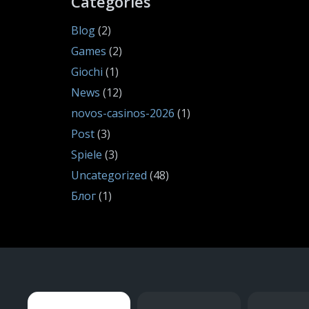
Categories
Blog
(2)
Games
(2)
Giochi
(1)
News
(12)
novos-casinos-2026
(1)
Post
(3)
Spiele
(3)
Uncategorized
(48)
Блог
(1)