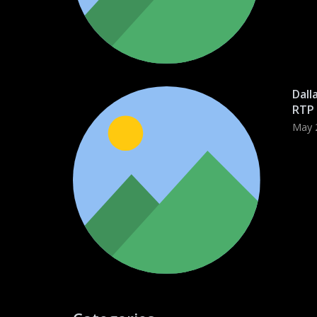
Dall
RTP 
May 