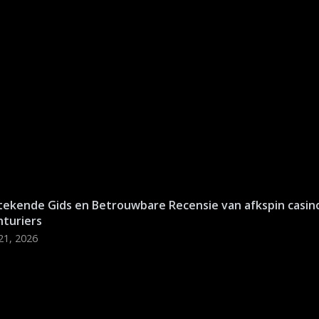
tekende Gids en Betrouwbare Recensie van afkspin casin
turiers
21, 2026