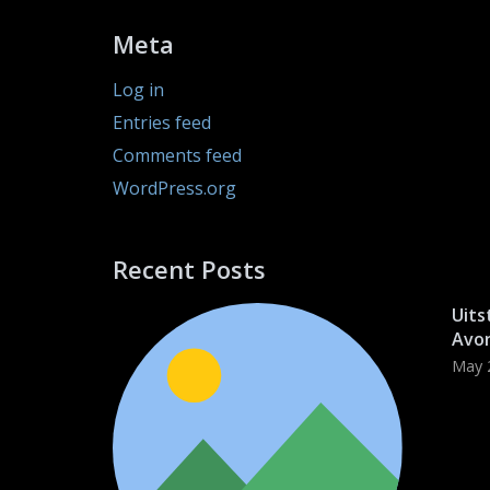
Meta
Log in
Entries feed
Comments feed
WordPress.org
Recent Posts
Uits
Avon
May 