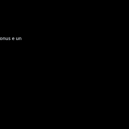
Bonus e un