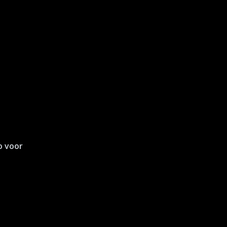
o voor