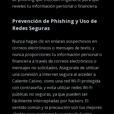
reveles tu información personal o financiera.
Prevención de Phishing y Uso de
Redes Seguras
Nunca hagas clic en enlaces sospechosos en
correos electrónicos o mensajes de texto, y
nunca proporciones tu información personal o
financiera a través de correos electrónicos o
mensajes no solicitados. Asegúrate de utilizar
una conexión a Internet segura al acceder a
Caliente Casino, como una red Wi-Fi protegida
con contraseña, y evita utilizar redes Wi-Fi
públicas no seguras, ya que pueden ser
fácilmente interceptadas por hackers. El
sentido común y la precaución son tus mejores