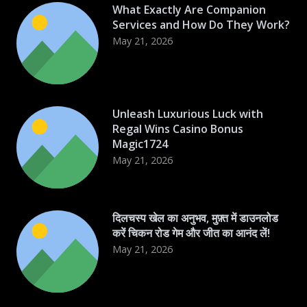
What Exactly Are Companion
Services and How Do They Work?
May 21, 2026
Unleash Luxurious Luck with
Regal Wins Casino Bonus
Magic1724
May 21, 2026
दिलचस्प खेल का अनुभव, मुफ़्त में डाउनलोड
करें चिकन रोड गेम और जीत का आनंद लें!
May 21, 2026