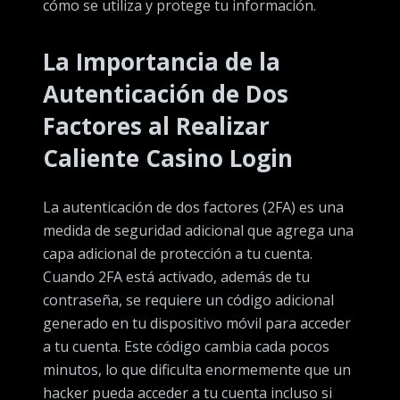
cómo se utiliza y protege tu información.
La Importancia de la
Autenticación de Dos
Factores al Realizar
Caliente Casino Login
La autenticación de dos factores (2FA) es una
medida de seguridad adicional que agrega una
capa adicional de protección a tu cuenta.
Cuando 2FA está activado, además de tu
contraseña, se requiere un código adicional
generado en tu dispositivo móvil para acceder
a tu cuenta. Este código cambia cada pocos
minutos, lo que dificulta enormemente que un
hacker pueda acceder a tu cuenta incluso si