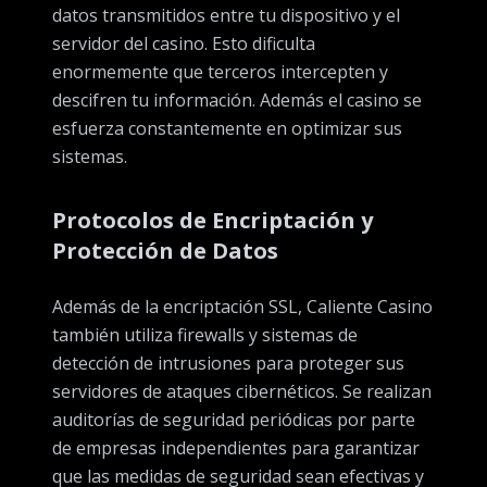
datos transmitidos entre tu dispositivo y el
servidor del casino. Esto dificulta
enormemente que terceros intercepten y
descifren tu información. Además el casino se
esfuerza constantemente en optimizar sus
sistemas.
Protocolos de Encriptación y
Protección de Datos
Además de la encriptación SSL, Caliente Casino
también utiliza firewalls y sistemas de
detección de intrusiones para proteger sus
servidores de ataques cibernéticos. Se realizan
auditorías de seguridad periódicas por parte
de empresas independientes para garantizar
que las medidas de seguridad sean efectivas y