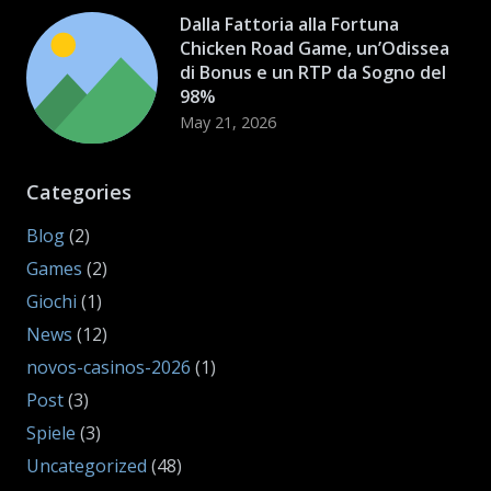
Dalla Fattoria alla Fortuna
Chicken Road Game, un’Odissea
di Bonus e un RTP da Sogno del
98%
May 21, 2026
Categories
Blog
(2)
Games
(2)
Giochi
(1)
News
(12)
novos-casinos-2026
(1)
Post
(3)
Spiele
(3)
Uncategorized
(48)