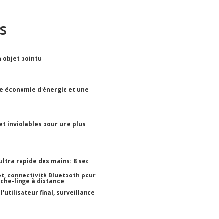
s
n objet pointu
e économie d'énergie et une
t inviolables pour une plus
ultra rapide des mains: 8 sec
et, connectivité Bluetooth pour
che-linge à distance
utilisateur final, surveillance