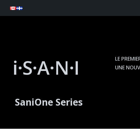
i
·
S·A·N·I
LE PREMIE
UNE NOUVE
SaniOne Series