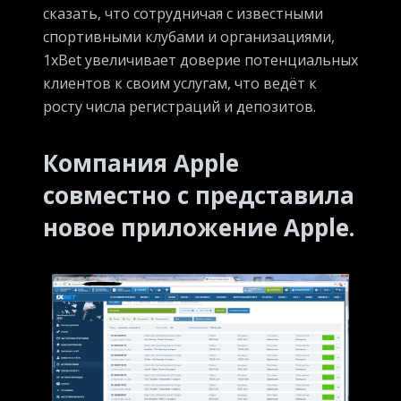
сказать, что сотрудничая с известными
спортивными клубами и организациями,
1xBet увеличивает доверие потенциальных
клиентов к своим услугам, что ведёт к
росту числа регистраций и депозитов.
Компания Apple
совместно с представила
новое приложение Apple.