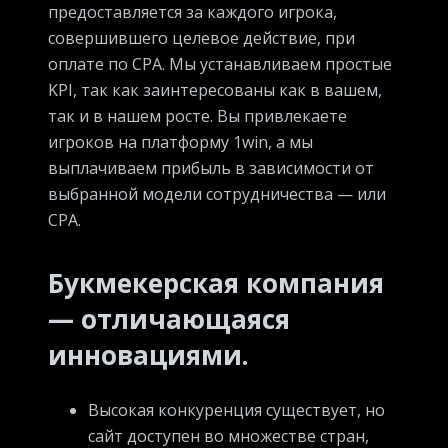
предоставляется за каждого игрока,
совершившего целевое действие, при
оплате по CPA.
Мы устанавливаем простые
KPI, так как заинтересованы как в вашем,
так и в нашем росте. Вы привлекаете
игроков на платформу 1win, а мы
выплачиваем прибыль в зависимости от
выбранной модели сотрудничества — или
CPA.
Букмекерская компания
— отличающаяся
инновациями.
Высокая конкуренция существует, но
сайт доступен во множестве стран,