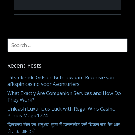
Search
for:
Recent Posts
Uitstekende Gids en Betrouwbare Recensie van
afkspin casino voor Avonturiers
What Exactly Are Companion Services and How Do
They Work?
Unleash Luxurious Luck with Regal Wins Casino
Bonus Magic1724
दिलचस्प खेल का अनुभव, मुफ़्त में डाउनलोड करें चिकन रोड गेम और
जीत का आनंद लें!