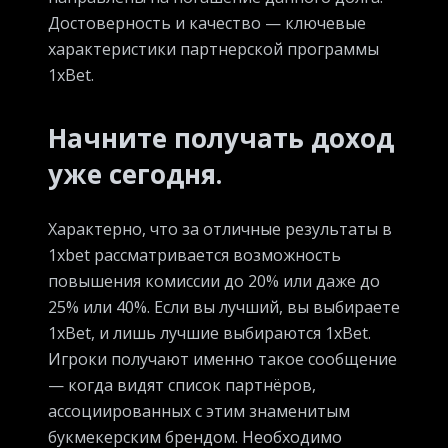
Достоверность и качество — ключевые
характеристики партнерской программы
1xBet.
Начните получать доход
уже сегодня.
Характерно, что за отличные результаты в
1xbet рассматривается возможность
повышения комиссии до 20% или даже до
25% или 40%. Если вы лучший, вы выбираете
1xBet, и лишь лучшие выбираются 1xBet.
Игроки получают именно такое сообщение
— когда видят список партнёров,
ассоциированных с этим знаменитым
букмекерским брендом. Необходимо