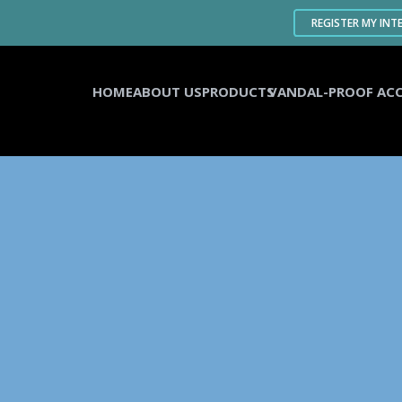
REGISTER MY INT
HOME
ABOUT US
PRODUCTS
VANDAL-PROOF ACC