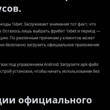
сов.
оды 1xbet. Заслуживает внимания тот факт, что
я. Осталось лишь выбрать фрибет 1xbet и период —
ацию. По различным причинам у клиентов может
можно безопасно загрузить официальное приложение
вах под управлением Android. Загрузите apk-файл
строй установке, чтобы начать использование без
ции официального