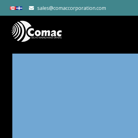
sales@comaccorporation.com