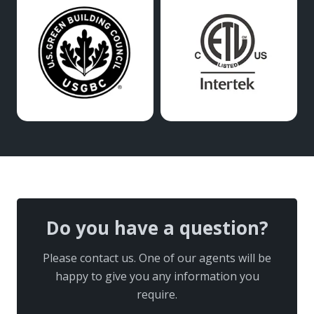
Do you have a question?
Please contact us. One of our agents will be
happy to give you any information you
require.