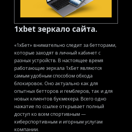
1xbet зеркало сайта.
«1хБет» внимательно следит за бетторами,
которые заходят в личный кабинет с
разных устройств. В настоящее время
работающие зеркала 1хБет являются
самым удобным способом обхода
блокировок. Оно актуально как для
опытных бетторов и гемблеров, так и для
новых клиентов букмекера. Всего одно
нажатие по ссылке открывает полный
доступ ко всем спортивным —
киберспортивным и игорным услугам
компании.