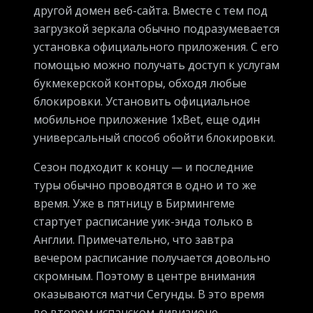
другой домен веб-сайта. Вместе с тем под
загрузкой зеркала обычно подразумевается
установка официального приложения. С его
помощью можно получать доступ к услугам
букмекерской конторы, обходя любые
блокировки. Установить официальное
мобильное приложение 1xBet, еще один
универсальный способ обойти блокировки.
Сезон подходит к концу — и последние
туры обычно проводятся в одно и то же
время. Уже в пятницу в Бирмингеме
стартует расписание уик-энда только в
Англии. Примечательно, что завтра
вечером расписание получается довольно
скромным. Поэтому в центре внимания
оказываются матчи Сегунды. В это время
во втором испанском дивизионе